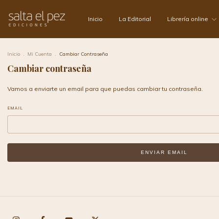
Inicio
La Editorial
Librería online
Inicio
.
Mi Cuenta
.
Cambiar Contraseña
Cambiar contraseña
Vamos a enviarte un email para que puedas cambiar tu contraseña.
EMAIL
ENVIAR EMAIL