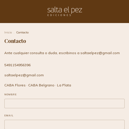
Inicio
.
Contacto
Contacto
Ante cualquier consulta o duda, escribinos a
saltaelpez@gmail.com
5491154956396
saltaelpez@gmail.com
CABA Flores · CABA Belgrano · La Plata
NOMBRE
EMAIL