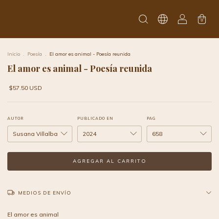
0
Inicio
.
Poesía
.
El amor es animal - Poesía reunida
El amor es animal - Poesía reunida
$57.50 USD
AUTOR
PUBLICADO EN
PAG
MEDIOS DE ENVÍO
El amor es animal