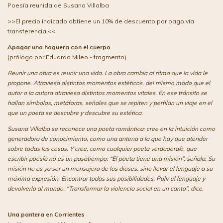
Poesía reunida de Susana Villalba
>>El precio indicado obtiene un 10% de descuento por pago vía
transferencia.<<
Apagar una hoguera con el cuerpo
(prólogo por Eduardo Mileo - fragmento)
Reunir una obra es reunir una vida. La obra cambia al ritmo que la vida le
propone. Atraviesa distintos momentos estéticos, del mismo modo que el
autor o la autora atraviesa distintos momentos vitales. En ese tránsito se
hallan símbolos, metáforas, señales que se repiten y perfilan un viaje en el
que un poeta se descubre y descubre su estética.
Susana Villalba se reconoce una poeta romántica: cree en la intuición como
generadora de conocimiento, como una antena a la que hay que atender
sobre todas las cosas. Y cree, como cualquier poeta verdadera/o, que
escribir poesía no es un pasatiempo: “El poeta tiene una misión”, señala. Su
misión no es ya ser un mensajero de los dioses, sino llevar el lenguaje a su
máxima expresión. Encontrar todas sus posibilidades. Pulir el lenguaje y
devolverlo al mundo. “Transformar la violencia social en un canto”, dice.
Una pantera en Corrientes