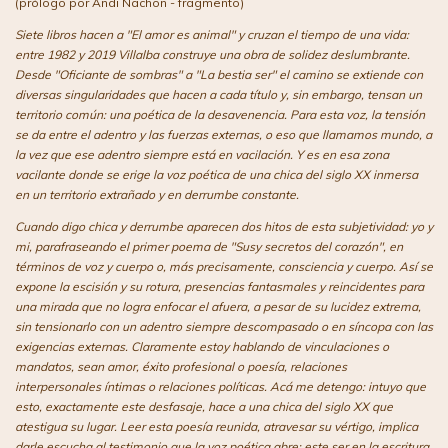
(prólogo por Andi Nachon - fragmento)
Siete libros hacen a "El amor es animal" y cruzan el tiempo de una vida:
entre 1982 y 2019 Villalba construye una obra de solidez deslumbrante.
Desde "Oficiante de sombras" a "La bestia ser" el camino se extiende con
diversas singularidades que hacen a cada título y, sin embargo, tensan un
territorio común: una poética de la desavenencia. Para esta voz, la tensión
se da entre el adentro y las fuerzas externas, o eso que llamamos mundo, a
la vez que ese adentro siempre está en vacilación. Y es en esa zona
vacilante donde se erige la voz poética de una chica del siglo XX inmersa
en un territorio extrañado y en derrumbe constante.
Cuando digo chica y derrumbe aparecen dos hitos de esta subjetividad: yo y
mi, parafraseando el primer poema de "Susy secretos del corazón", en
términos de voz y cuerpo o, más precisamente, consciencia y cuerpo. Así se
expone la escisión y su rotura, presencias fantasmales y reincidentes para
una mirada que no logra enfocar el afuera, a pesar de su lucidez extrema,
sin tensionarlo con un adentro siempre descompasado o en síncopa con las
exigencias externas. Claramente estoy hablando de vinculaciones o
mandatos, sean amor, éxito profesional o poesía, relaciones
interpersonales íntimas o relaciones políticas. Acá me detengo: intuyo que
esto, exactamente este desfasaje, hace a una chica del siglo XX que
atestigua su lugar. Leer esta poesía reunida, atravesar su vértigo, implica
darle escucha al testimonio que la voz poética abre: este ser en la escritura