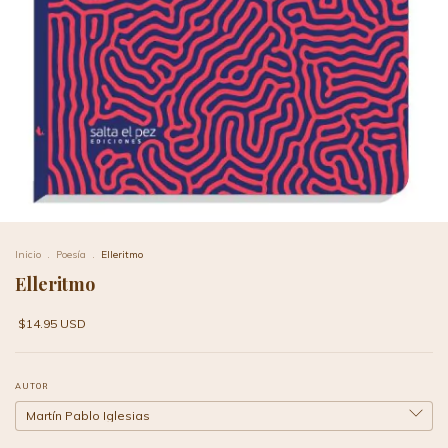
Inicio
.
Poesía
.
Elleritmo
Elleritmo
$14.95 USD
AUTOR