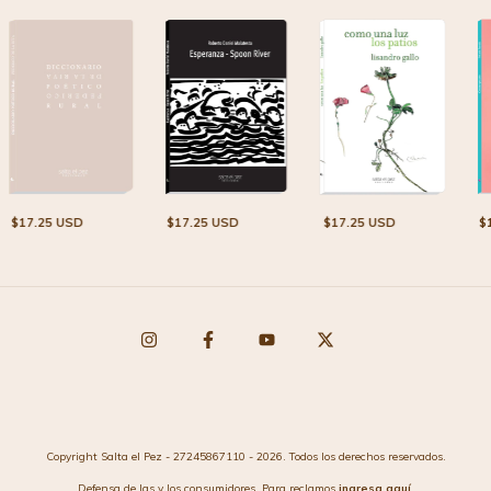
$17.25 USD
$17.25 USD
$17.25 USD
$
Copyright Salta el Pez - 27245867110 - 2026. Todos los derechos reservados.
Defensa de las y los consumidores. Para reclamos
ingresa aquí.