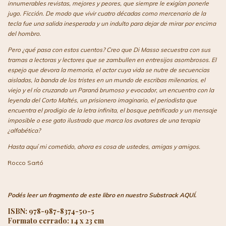
innumerables revistas, mejores y peores, que siempre le exigían ponerle
jugo. Ficción. De modo que vivir cuatro décadas como mercenario de la
tecla fue una salida inesperada y un indulto para dejar de mirar por encima
del hombro.
Pero ¿qué pasa con estos cuentos? Creo que Di Masso secuestra con sus
tramas a lectoras y lectores que se zambullen en entresijos asombrosos. El
espejo que devora la memoria, el actor cuya vida se nutre de secuencias
aisladas, la banda de los tristes en un mundo de escribas milenarios, el
viejo y el río cruzando un Paraná brumoso y evocador, un encuentro con la
leyenda del Corto Maltés, un prisionero imaginario, el periodista que
encuentra el prodigio de la letra infinita, el bosque petrificado y un mensaje
imposible o ese gato ilustrado que marca los avatares de una terapia
¿alfabética?
Hasta aquí mi cometido, ahora es cosa de ustedes, amigas y amigos.
Rocco Sartó
Podés leer un fragmento de este libro en nuestro Substrack
AQUÍ
.
ISBN: 978-987-8374-50-5
Formato cerrado: 14 x 23 cm