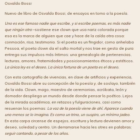
Osvaldo Bossi
Nuevo de libro de Osvaldo Bossi, de ensayos en torno a la poesía.
Uno es ese famoso nadie que escribe, y si escribe poemas, es más nadie
que ningún otro
–sostiene ese clown que usa nariz colorada porque
esa es la marca de alguien que cae y hace de la caída otra cosa:
conmoción, risa, testimonio. Si el poeta es un fingidor, como anhelaba
Pessoa, el poeta clown da el salto mortal y nos trae en gesto de pura
entrega sus impulsos más íntimos: una genealogía de pertenencias,
lecturas, amores, fraternidades y posicionamientos éticos y estéticos.
La única ley es el deseo. La única fortuna de un poeta es el deseo.
Con esta cartografía de vivencias, en clave de artificios y experiencia,
Osvaldo Bossi abre su concepción de la poesía y, de soslayo, también
de la vida. Clown, mago, maestro de ceremonias, acróbata, león y
domador despliega un mundo desde donde pensar lo poético. Lejos
de la mirada académica, en retazos y fulguraciones, casi como
resuenan los poemas:
La voz de la poesía viene de ahí. Aparece cuando
uno menos se lo imagina. Es como un trino, un suspiro, un mínimo jadeo.
En esta carpa circense de espejos, escritura y lectura devienen amor y
deseo, soledad y centro. Un derramarse hacia les otres en palabras:
seguir cantando, a pesar de los años.