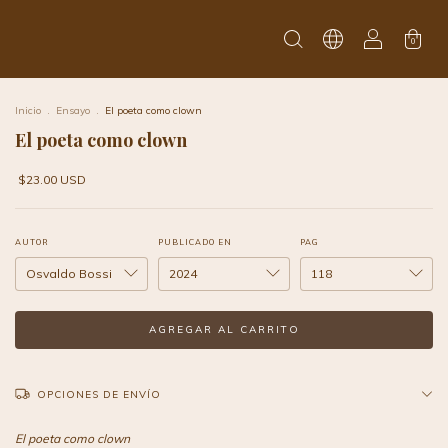
0
Inicio
.
Ensayo
.
El poeta como clown
El poeta como clown
$23.00 USD
AUTOR
PUBLICADO EN
PAG
OPCIONES DE ENVÍO
El poeta
como clown