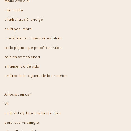
moría otro día
otra noche
el árbol creció, arraigó
en la penumbra
modelaba con hueso su estatura
cada pájaro que probó los frutos
caía en somnolencia
en ausencia de vida
en la radical ceguera de los muertos
/otros poemas/
VII
no le vi, hoy, la sonrisita al diablo
pero lavé mi sangre,