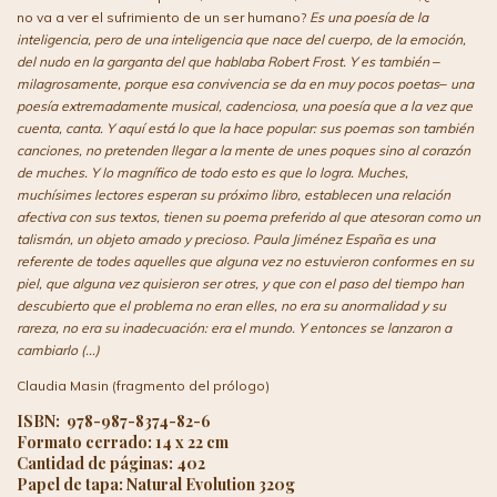
no va a ver el sufrimiento de un ser humano?
Es una poesía de la
inteligencia, pero de una inteligencia que nace del cuerpo, de la emoción,
del nudo en la garganta del que hablaba Robert Frost. Y es también ‒
milagrosamente, porque esa convivencia se da en muy pocos poetas‒ una
poesía extremadamente musical, cadenciosa, una poesía que a la vez que
cuenta, canta. Y aquí está lo que la hace popular: sus poemas son también
canciones, no pretenden llegar a la mente de unes poques sino al corazón
de muches. Y lo magnífico de todo esto es que lo logra. Muches,
muchísimes lectores esperan su próximo libro, establecen una relación
afectiva con sus textos, tienen su poema preferido al que atesoran como un
talismán, un objeto amado y precioso. Paula Jiménez España es una
referente de todes aquelles que alguna vez no estuvieron conformes en su
piel, que alguna vez quisieron ser otres, y que con el paso del tiempo han
descubierto que el problema no eran elles, no era su anormalidad y su
rareza, no era su inadecuación: era el mundo. Y entonces se lanzaron a
cambiarlo
(...)
Claudia Masin (fragmento del prólogo)
ISBN: 978-987-8374-82-6
Formato cerrado: 14 x 22 cm
Cantidad de páginas: 402
Papel de tapa: Natural Evolution 320g