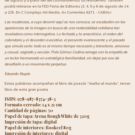
de agosto y a partir del 8/8 coordinaremos su retiro/envío. También
podrá retirarse en la FED Feria de Editores (3, 4, 5 y 6 de agosto de 14
a 22h. En C Complejo Art Media, Av Corrientes 6271 - CABA)<
Las mudanzas, a cuyo devenir aquí se nos convoca, se escabullen en las
apariencias de la imagen en busca de una materialidad cotidiana tan
reveladora como interrogativa. Lo fechado y lo anacrónico, el orden del
calendario y el desorden evocativo, el presente evanescente y el pasado
que simula serlo: todo es al mismo tiempo necesario y transitorio, amoroso
y casual, sagrado y secular. Pola Gómez Codina amaga con la empatía de
un lector hermanado en estratégica familiaridad, sin dejar por eso de
desafiarlo a un movimiento perpetuo.
Eduardo Stupía
Estas palabras acompañan al libro de poesía “Vuelta al mundo”, tercer
libro de esta gran poeta.
ISBN: 978-987-8374-38-3
Formato cerrado: 14 x 21 cm
Cantidad de páginas: 50
Papel de tapa: Arena Rough White de 320g
Impresión de tapa: digital
Papel de interiores: Bookcel 80g
Impresión de interiores: digital