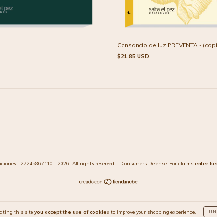
Cansancio de luz PREVENTA - (copi
$21.85 USD
iciones - 27245867110 - 2026. All rights reserved.
Consumers Defense. For claims
enter he
ating this site
you accept the use of cookies
to improve your shopping experience.
UN