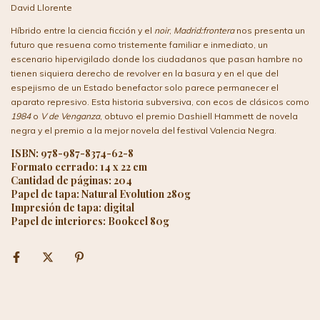
David Llorente
Híbrido entre la ciencia ficción y el
noir
,
Madrid:frontera
nos presenta un
futuro que resuena como tristemente familiar e inmediato, un
escenario hipervigilado donde los ciudadanos que pasan hambre no
tienen siquiera derecho de revolver en la basura y en el que del
espejismo de un Estado benefactor solo parece permanecer el
aparato represivo. Esta historia subversiva, con ecos de clásicos como
1984
o
V de Venganza
, obtuvo el premio Dashiell Hammett de novela
negra y el premio a la mejor novela del festival Valencia Negra.
ISBN: 978-987-8374-62-8
Formato cerrado: 14 x 22 cm
Cantidad de páginas: 204
Papel de tapa: Natural Evolution 280g
Impresión de tapa: digital
Papel de interiores: Bookcel 80g