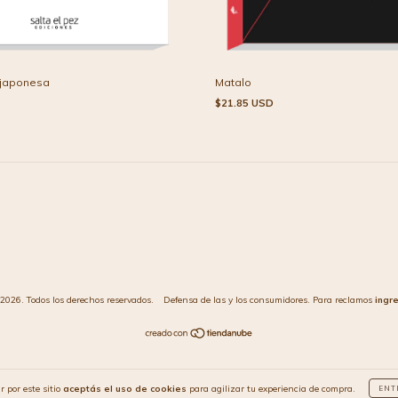
 japonesa
Matalo
$21.85 USD
2026. Todos los derechos reservados.
Defensa de las y los consumidores. Para reclamos
ingr
r por este sitio
aceptás el uso de cookies
para agilizar tu experiencia de compra.
ENT