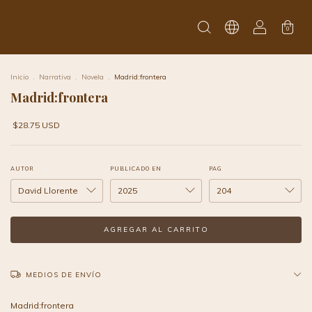
0
Inicio
.
Narrativa
.
Novela
.
Madrid:frontera
Madrid:frontera
$28.75 USD
AUTOR
PUBLICADO EN
PAG
MEDIOS DE ENVÍO
Madrid:frontera