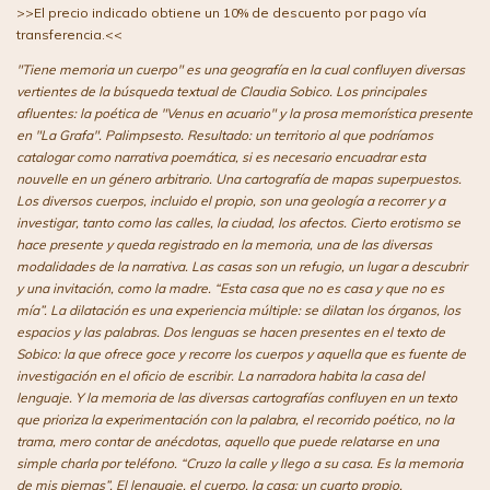
>>El precio indicado obtiene un 10% de descuento por pago vía
transferencia.<<
"Tiene memoria un cuerpo" es una geografía en la cual confluyen diversas
vertientes de la búsqueda textual de Claudia Sobico. Los principales
afluentes: la poética de "Venus en acuario" y la prosa memorística presente
en "La Grafa". Palimpsesto. Resultado: un territorio al que podríamos
catalogar como narrativa poemática, si es necesario encuadrar esta
nouvelle en un género arbitrario. Una cartografía de mapas superpuestos.
Los diversos cuerpos, incluido el propio, son una geología a recorrer y a
investigar, tanto como las calles, la ciudad, los afectos. Cierto erotismo se
hace presente y queda registrado en la memoria, una de las diversas
modalidades de la narrativa. Las casas son un refugio, un lugar a descubrir
y una invitación, como la madre. “Esta casa que no es casa y que no es
mía”. La dilatación es una experiencia múltiple: se dilatan los órganos, los
espacios y las palabras. Dos lenguas se hacen presentes en el texto de
Sobico: la que ofrece goce y recorre los cuerpos y aquella que es fuente de
investigación en el oficio de escribir. La narradora habita la casa del
lenguaje. Y la memoria de las diversas cartografías confluyen en un texto
que prioriza la experimentación con la palabra, el recorrido poético, no la
trama, mero contar de anécdotas, aquello que puede relatarse en una
simple charla por teléfono. “Cruzo la calle y llego a su casa. Es la memoria
de mis piernas”. El lenguaje, el cuerpo, la casa: un cuarto propio.