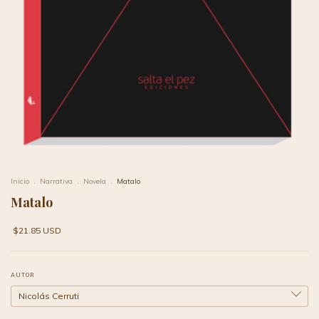
Inicio
.
Narrativa
.
Novela
.
Matalo
Matalo
$21.85 USD
AUTOR